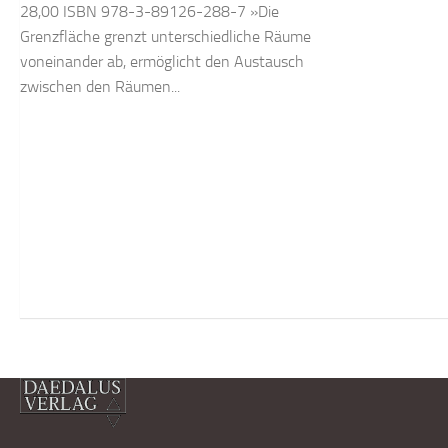
28,00 ISBN 978-3-89126-288-7 »Die
Grenzfläche grenzt unterschiedliche Räume
voneinander ab, ermöglicht den Austausch
zwischen den Räumen...