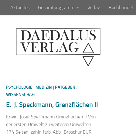
Aktuelles
Gesamtprogramm
Verlag
Buchhandel
Zum Inhalt springen
PSYCHOLOGIE | MEDIZIN | RATGEBER
/
WISSENSCHAFT
E.-J. Speckmann, Grenzflächen II
Erwin-Josef Speckmann Grenzflächen II Von
der ersten Umwelt zu weiteren Umwelten
174 Seiten, zahlr. farb. Abb., Broschur EUR