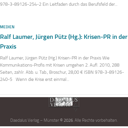
978-3-89126-254-2 Ein Leitfaden durch das Berufsfeld der...
MEDIEN
Ralf Laumer, Jürgen Pütz (Hg.): Krisen-PR in der
Praxis
Ralf Laumer, Jürgen Pütz (Hg.) Krisen-PR in der Praxis Wie
Kommunikations-Profis mit Krisen umgehen 2. Aufl. 2010, 288
Seiten, zahlr. Abb. u. Tab., Broschur, 28,00 € ISBN 978-3-89126-
240-5 Wenn die Krise erst einmal...
Daedalus Verlag – Münster
© 2026
. Alle Rechte vorbehalten.