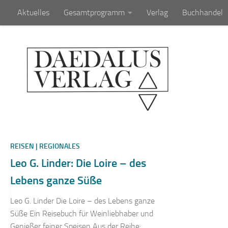
Aktuelles
Gesamtprogramm
Verlag
Buchhandel
Zum Inhalt springen
REISEN | REGIONALES
Leo G. Linder: Die Loire – des
Lebens ganze Süße
Leo G. Linder Die Loire – des Lebens ganze
Süße Ein Reisebuch für Weinliebhaber und
Genießer feiner Speisen Aus der Reihe: