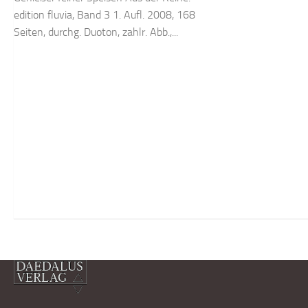
edition fluvia, Band 3 1. Aufl. 2008, 168
Seiten, durchg. Duoton, zahlr. Abb.,...